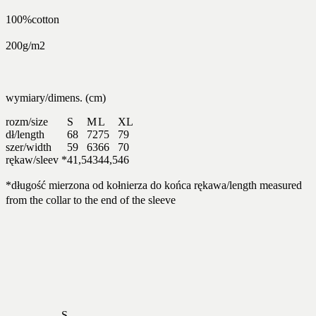
100%cotton
200g/m2
wymiary/dimens. (cm)
rozm/size
S
M
L
XL
dł/length
68
72
75
79
szer/width
59
63
66
70
rękaw/sleev *
41,5
43
44,5
46
*długość mierzona od kołnierza do końca rękawa/length measured
from the collar to the end of the sleeve
S